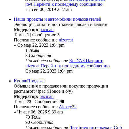
itwt
Перейти к последнему сообщению
Пт сен 06, 2019 2:27 am
Наши проекты и автомобили пользователей
Эволюция, опыт и достижения людей и машин
Модератор:
pacman
Темы:
1
| Сообщения:
3
Последнее сообщение
nizercat
« Ср мар 22, 2023 1:04 pm
1
Темы
3
Сообщения
Последнее сообщение
Re: УАЗ Патриот
nizercat
Перейти к последнему сообщению
Ср мар 22, 2023 1:04 pm
Купля/Продажа
Объявления о продаже или покупке продукции
pacmansoft / ipac (Новое и б/у)
Модератор:
pacman
Темы:
73
| Сообщения:
90
Последнее сообщение
Alexey22
« Чт авг 06, 2026 9:39 am
73
Темы
90
Сообщения
Последнее сообщение
Дизайнер интерьера в Спб