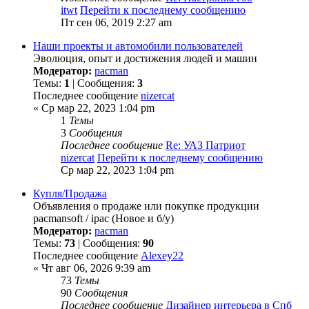
itwt
Перейти к последнему сообщению
Пт сен 06, 2019 2:27 am
Наши проекты и автомобили пользователей
Эволюция, опыт и достижения людей и машин
Модератор:
pacman
Темы:
1
| Сообщения:
3
Последнее сообщение
nizercat
« Ср мар 22, 2023 1:04 pm
1
Темы
3
Сообщения
Последнее сообщение
Re: УАЗ Патриот
nizercat
Перейти к последнему сообщению
Ср мар 22, 2023 1:04 pm
Купля/Продажа
Объявления о продаже или покупке продукции
pacmansoft / ipac (Новое и б/у)
Модератор:
pacman
Темы:
73
| Сообщения:
90
Последнее сообщение
Alexey22
« Чт авг 06, 2026 9:39 am
73
Темы
90
Сообщения
Последнее сообщение
Дизайнер интерьера в Спб