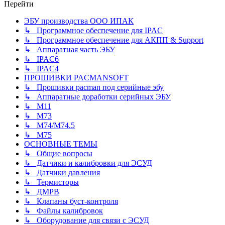
Перейти
ЭБУ производства ООО ИПАК
↳ Программное обеспечение для IPAC
↳ Программное обеспечение для АКПП & Support
↳ Аппаратная часть ЭБУ
↳ IPAC6
↳ IPAC4
ПРОШИВКИ PACMANSOFT
↳ Прошивки pacman под серийные эбу
↳ Аппаратные доработки серийных ЭБУ
↳ M11
↳ М73
↳ М74/М74.5
↳ M75
ОСНОВНЫЕ ТЕМЫ
↳ Общие вопросы
↳ Датчики и калибровки для ЭСУД
↳ Датчики давления
↳ Термисторы
↳ ДМРВ
↳ Клапаны буст-контроля
↳ Файлы калибровок
↳ Оборудование для связи с ЭСУД