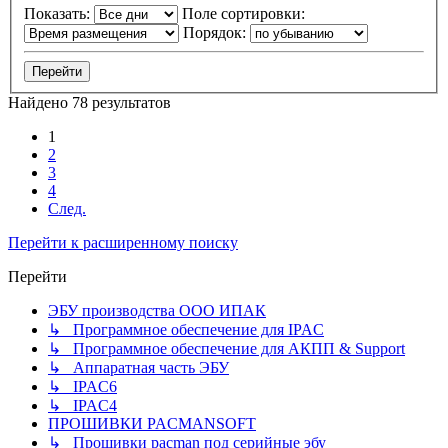
Показать:
Поле сортировки:
Порядок:
Найдено 78 результатов
1
2
3
4
След.
Перейти к расширенному поиску
Перейти
ЭБУ производства ООО ИПАК
↳ Программное обеспечение для IPAC
↳ Программное обеспечение для АКПП & Support
↳ Аппаратная часть ЭБУ
↳ IPAC6
↳ IPAC4
ПРОШИВКИ PACMANSOFT
↳ Прошивки pacman под серийные эбу