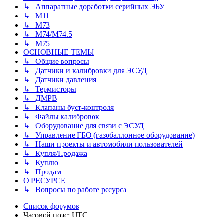
↳ Аппаратные доработки серийных ЭБУ
↳ M11
↳ М73
↳ М74/М74.5
↳ M75
ОСНОВНЫЕ ТЕМЫ
↳ Общие вопросы
↳ Датчики и калибровки для ЭСУД
↳ Датчики давления
↳ Термисторы
↳ ДМРВ
↳ Клапаны буст-контроля
↳ Файлы калибровок
↳ Оборудование для связи с ЭСУД
↳ Управление ГБО (газобаллонное оборудование)
↳ Наши проекты и автомобили пользователей
↳ Купля/Продажа
↳ Куплю
↳ Продам
О РЕСУРСЕ
↳ Вопросы по работе ресурса
Список форумов
Часовой пояс:
UTC