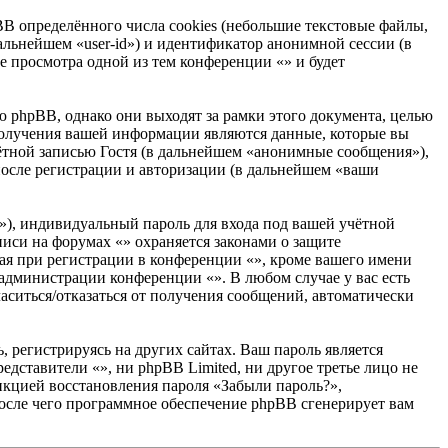
B определённого числа cookies (небольшие текстовые файлы,
альнейшем «user-id») и идентификатор анонимной сессии (в
е просмотра одной из тем конференции «» и будет
 phpBB, однако они выходят за рамки этого документа, целью
олучения вашей информации являются данные, которые вы
ётной записью Гостя (в дальнейшем «анонимные сообщения»),
после регистрации и авторизации (в дальнейшем «ваши
»), индивидуальный пароль для входа под вашей учётной
писи на форумах «» охраняется законами о защите
я при регистрации в конференции «», кроме вашего имени
е администрации конференции «». В любом случае у вас есть
ласиться/отказаться от получения сообщений, автоматически
 регистрируясь на других сайтах. Ваш пароль является
едставители «», ни phpBB Limited, ни другое третье лицо не
ункцией восстановления пароля «Забыли пароль?»,
после чего программное обеспечение phpBB сгенерирует вам