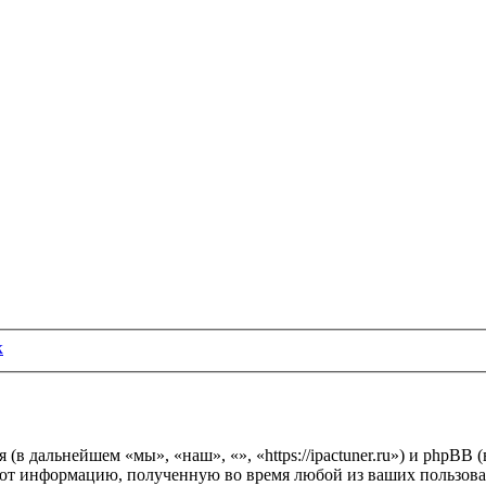
к
я (в дальнейшем «мы», «наш», «», «https://ipactuner.ru») и php
ют информацию, полученную во время любой из ваших пользова