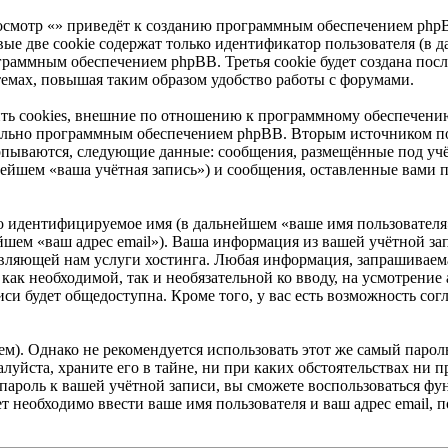
осмотр «» приведёт к созданию программным обеспечением phpB
ые две cookie содержат только идентификатор пользователя (в д
граммным обеспечением phpBB. Третья cookie будет создана посл
емах, повышая таким образом удобство работы с форумами.
ть cookies, внешние по отношению к программному обеспечению
ительно программным обеспечением phpBB. Вторым источником п
ерпываются, следующие данные: сообщения, размещённые под уч
нейшем «ваша учётная запись») и сообщения, оставленные вами 
но идентифицируемое имя (в дальнейшем «ваше имя пользователя
ейшем «ваш адрес email»). Ваша информация из вашей учётной за
ляющей нам услуги хостинга. Любая информация, запрашиваема
ь как необходимой, так и необязательной ко вводу, на усмотрени
си будет общедоступна. Кроме того, у вас есть возможность сог
. Однако не рекомендуется использовать этот же самый пароль,
луйста, храните его в тайне, ни при каких обстоятельствах ни пр
ш пароль к вашей учётной записи, вы сможете воспользоваться ф
необходимо ввести ваше имя пользователя и ваш адрес email, 