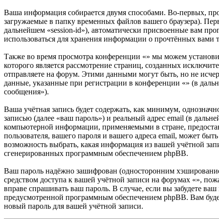
Ваша информация собирается двумя способами. Во-первых, пр
загружаемые в папку временных файлов вашего браузера). Перв
дальнейшем «session-id»), автоматически присвоенные вам про
использоваться для хранения информации о прочтённых вами т
Также во время просмотра конференции «» мы можем установи
которого является рассмотрение страниц, созданных исключ
отправляете на форум. Этими данными могут быть, но не исч
данные, указанные при регистрации в конференции «» (в даль
сообщения»).
Ваша учётная запись будет содержать, как минимум, однознач
записью (далее «ваш пароль») и реальный адрес email (в дальн
компьютерной информации, применяемыми в стране, предостав
пользователя, вашего пароля и вашего адреса email, может быт
возможность выбрать, какая информация из вашей учётной запи
сгенерированных программным обеспечением phpBB.
Ваш пароль надёжно зашифрован (односторонним хэшированием)
средством доступа к вашей учётной записи на форумах «», пожа
вправе спрашивать ваш пароль. В случае, если вы забудете ва
предусмотренной программным обеспечением phpBB. Вам будет 
новый пароль для вашей учётной записи.