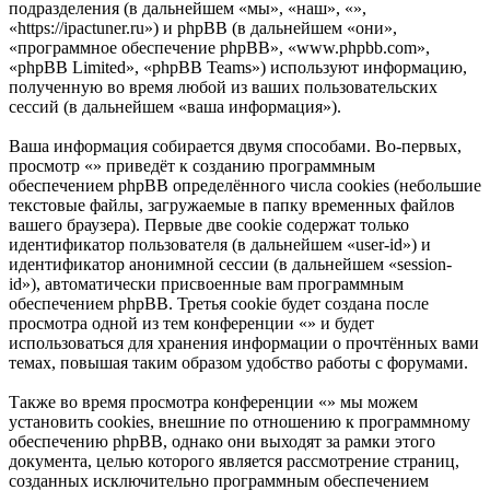
подразделения (в дальнейшем «мы», «наш», «»,
«https://ipactuner.ru») и phpBB (в дальнейшем «они»,
«программное обеспечение phpBB», «www.phpbb.com»,
«phpBB Limited», «phpBB Teams») используют информацию,
полученную во время любой из ваших пользовательских
сессий (в дальнейшем «ваша информация»).
Ваша информация собирается двумя способами. Во-первых,
просмотр «» приведёт к созданию программным
обеспечением phpBB определённого числа cookies (небольшие
текстовые файлы, загружаемые в папку временных файлов
вашего браузера). Первые две cookie содержат только
идентификатор пользователя (в дальнейшем «user-id») и
идентификатор анонимной сессии (в дальнейшем «session-
id»), автоматически присвоенные вам программным
обеспечением phpBB. Третья cookie будет создана после
просмотра одной из тем конференции «» и будет
использоваться для хранения информации о прочтённых вами
темах, повышая таким образом удобство работы с форумами.
Также во время просмотра конференции «» мы можем
установить cookies, внешние по отношению к программному
обеспечению phpBB, однако они выходят за рамки этого
документа, целью которого является рассмотрение страниц,
созданных исключительно программным обеспечением