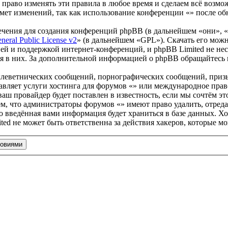
 право изменять эти правила в любое время и сделаем всё возмо
мет изменений, так как использование конференции «» после об
чения для создания конференций phpBB (в дальнейшем «они», 
eral Public License v2
» (в дальнейшем «GPL»). Скачать его мож
ей и поддержкой интернет-конференций, и phpBB Limited не нес
ия в них. За дополнительной информацией о phpBB обращайтесь
клеветнических сообщений, порнографических сообщений, приз
тавляет услуги хостинга для форумов «» или международное пра
ш провайдер будет поставлен в известность, если мы сочтём эт
ем, что администраторы форумов «» имеют право удалить, отреда
то введённая вами информация будет храниться в базе данных. Х
ed не может быть ответственна за действия хакеров, которые м