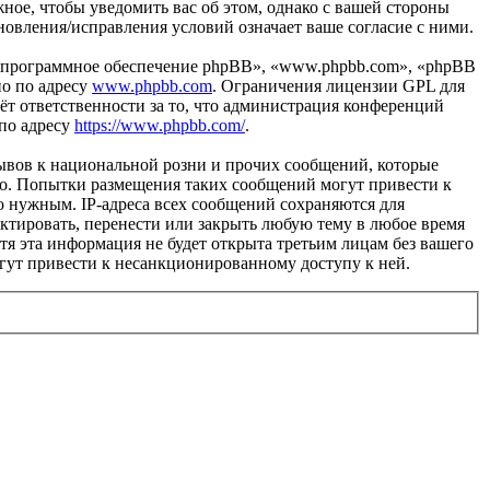
жное, чтобы уведомить вас об этом, однако с вашей стороны
новления/исправления условий означает ваше согласие с ними.
«программное обеспечение phpBB», «www.phpbb.com», «phpBB
но по адресу
www.phpbb.com
. Ограничения лицензии GPL для
ёт ответственности за то, что администрация конференций
 по адресу
https://www.phpbb.com/
.
ывов к национальной розни и прочих сообщений, которые
во. Попытки размещения таких сообщений могут привести к
о нужным. IP-адреса всех сообщений сохраняются для
ктировать, перенести или закрыть любую тему в любое время
отя эта информация не будет открыта третьим лицам без вашего
огут привести к несанкционированному доступу к ней.