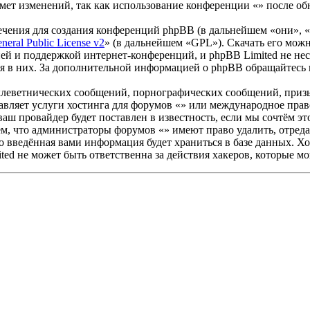
мет изменений, так как использование конференции «» после об
чения для создания конференций phpBB (в дальнейшем «они», 
eral Public License v2
» (в дальнейшем «GPL»). Скачать его мож
ей и поддержкой интернет-конференций, и phpBB Limited не нес
ия в них. За дополнительной информацией о phpBB обращайтесь
клеветнических сообщений, порнографических сообщений, приз
тавляет услуги хостинга для форумов «» или международное пра
ш провайдер будет поставлен в известность, если мы сочтём эт
ем, что администраторы форумов «» имеют право удалить, отреда
то введённая вами информация будет храниться в базе данных. Х
ed не может быть ответственна за действия хакеров, которые м