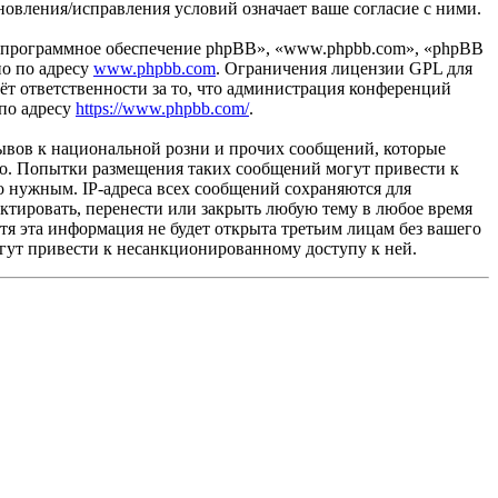
новления/исправления условий означает ваше согласие с ними.
«программное обеспечение phpBB», «www.phpbb.com», «phpBB
но по адресу
www.phpbb.com
. Ограничения лицензии GPL для
ёт ответственности за то, что администрация конференций
 по адресу
https://www.phpbb.com/
.
ывов к национальной розни и прочих сообщений, которые
во. Попытки размещения таких сообщений могут привести к
о нужным. IP-адреса всех сообщений сохраняются для
ктировать, перенести или закрыть любую тему в любое время
отя эта информация не будет открыта третьим лицам без вашего
огут привести к несанкционированному доступу к ней.