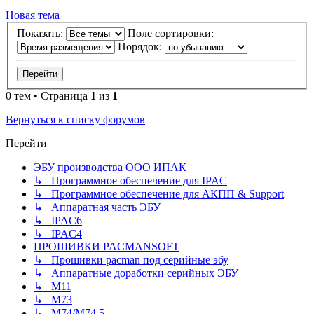
Новая тема
Показать:
Поле сортировки:
Порядок:
0 тем • Страница
1
из
1
Вернуться к списку форумов
Перейти
ЭБУ производства ООО ИПАК
↳ Программное обеспечение для IPAC
↳ Программное обеспечение для АКПП & Support
↳ Аппаратная часть ЭБУ
↳ IPAC6
↳ IPAC4
ПРОШИВКИ PACMANSOFT
↳ Прошивки pacman под серийные эбу
↳ Аппаратные доработки серийных ЭБУ
↳ M11
↳ М73
↳ М74/М74.5