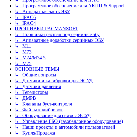
↳ Программное обеспечение для АКПП & Support
↳ Аппаратная часть ЭБУ
↳ IPAC6
↳ IPAC4
ПРОШИВКИ PACMANSOFT
↳ Прошивки pacman под серийные эбу
↳ Аппаратные доработки серийных ЭБУ
↳ M11
↳ М73
↳ М74/М74.5
↳ M75
ОСНОВНЫЕ ТЕМЫ
↳ Общие вопросы
↳ Датчики и калибровки для ЭСУД
↳ Датчики давления
↳ Термисторы
↳ ДМРВ
↳ Клапаны буст-контроля
↳ Файлы калибровок
↳ Оборудование для связи с ЭСУД
↳ Управление ГБО (газобаллонное оборудование)
↳ Наши проекты и автомобили пользователей
↳ Купля/Продажа