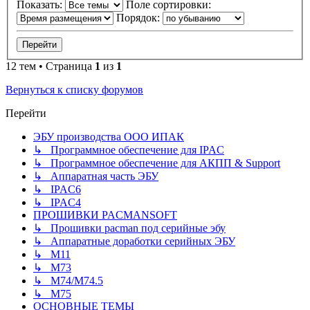
Показать:
Поле сортировки:
Порядок:
12 тем • Страница
1
из
1
Вернуться к списку форумов
Перейти
ЭБУ производства ООО ИПАК
↳ Программное обеспечение для IPAC
↳ Программное обеспечение для АКПП & Support
↳ Аппаратная часть ЭБУ
↳ IPAC6
↳ IPAC4
ПРОШИВКИ PACMANSOFT
↳ Прошивки pacman под серийные эбу
↳ Аппаратные доработки серийных ЭБУ
↳ M11
↳ М73
↳ М74/М74.5
↳ M75
ОСНОВНЫЕ ТЕМЫ