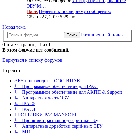
Последнее сообщение
Инструкция по доработке
ЭБУ М…
Habis
Перейти к последнему сообщению
Сб апр 27, 2019 5:29 am
Новая тема
Расширенный поиск
Поиск
0 тем • Страница
1
из
1
В этом форуме нет сообщений.
Вернуться к списку форумов
Перейти
ЭБУ производства ООО ИПАК
↳ Программное обеспечение для IPAC
↳ Программное обеспечение для АКПП & Support
↳ Аппаратная часть ЭБУ
↳ IPAC6
↳ IPAC4
ПРОШИВКИ PACMANSOFT
↳ Прошивки pacman под серийные эбу
↳ Аппаратные доработки серийных ЭБУ
↳ M11