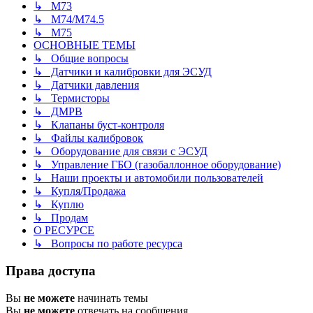
↳ М73
↳ М74/М74.5
↳ M75
ОСНОВНЫЕ ТЕМЫ
↳ Общие вопросы
↳ Датчики и калибровки для ЭСУД
↳ Датчики давления
↳ Термисторы
↳ ДМРВ
↳ Клапаны буст-контроля
↳ Файлы калибровок
↳ Оборудование для связи с ЭСУД
↳ Управление ГБО (газобаллонное оборудование)
↳ Наши проекты и автомобили пользователей
↳ Купля/Продажа
↳ Куплю
↳ Продам
О РЕСУРСЕ
↳ Вопросы по работе ресурса
Права доступа
Вы
не можете
начинать темы
Вы
не можете
отвечать на сообщения