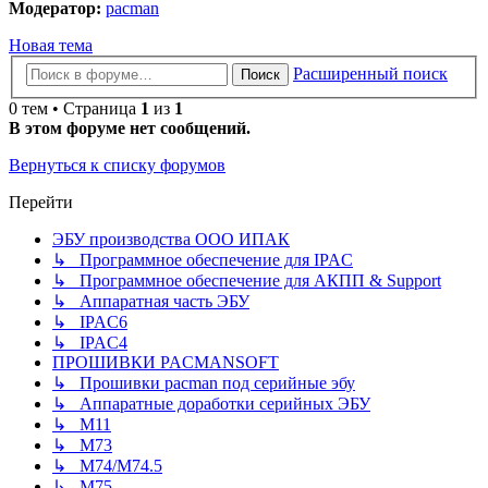
Модератор:
pacman
Новая тема
Расширенный поиск
Поиск
0 тем • Страница
1
из
1
В этом форуме нет сообщений.
Вернуться к списку форумов
Перейти
ЭБУ производства ООО ИПАК
↳ Программное обеспечение для IPAC
↳ Программное обеспечение для АКПП & Support
↳ Аппаратная часть ЭБУ
↳ IPAC6
↳ IPAC4
ПРОШИВКИ PACMANSOFT
↳ Прошивки pacman под серийные эбу
↳ Аппаратные доработки серийных ЭБУ
↳ M11
↳ М73
↳ М74/М74.5
↳ M75