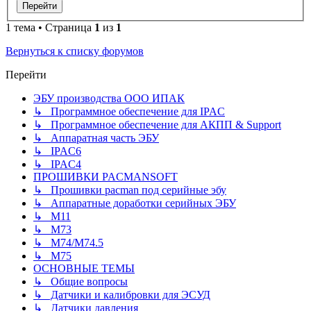
1 тема • Страница
1
из
1
Вернуться к списку форумов
Перейти
ЭБУ производства ООО ИПАК
↳ Программное обеспечение для IPAC
↳ Программное обеспечение для АКПП & Support
↳ Аппаратная часть ЭБУ
↳ IPAC6
↳ IPAC4
ПРОШИВКИ PACMANSOFT
↳ Прошивки pacman под серийные эбу
↳ Аппаратные доработки серийных ЭБУ
↳ M11
↳ М73
↳ М74/М74.5
↳ M75
ОСНОВНЫЕ ТЕМЫ
↳ Общие вопросы
↳ Датчики и калибровки для ЭСУД
↳ Датчики давления