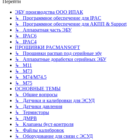
Перейти
ЭБУ производства ООО ИПАК
↳ Программное обеспечение для IPAC
↳ Программное обеспечение для АКПП & Support
↳ Аппаратная часть ЭБУ
↳ IPAC6
↳ IPAC4
ПРОШИВКИ PACMANSOFT
↳ Прошивки pacman под серийные эбу
↳ Аппаратные доработки серийных ЭБУ
↳ M11
↳ М73
↳ М74/М74.5
↳ M75
ОСНОВНЫЕ ТЕМЫ
↳ Общие вопросы
↳ Датчики и калибровки для ЭСУД
↳ Датчики давления
↳ Термисторы
↳ ДМРВ
↳ Клапаны буст-контроля
↳ Файлы калибровок
↳ Оборудование для связи с ЭСУД