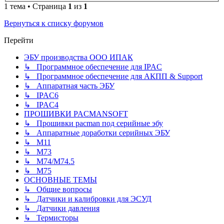
1 тема • Страница
1
из
1
Вернуться к списку форумов
Перейти
ЭБУ производства ООО ИПАК
↳ Программное обеспечение для IPAC
↳ Программное обеспечение для АКПП & Support
↳ Аппаратная часть ЭБУ
↳ IPAC6
↳ IPAC4
ПРОШИВКИ PACMANSOFT
↳ Прошивки pacman под серийные эбу
↳ Аппаратные доработки серийных ЭБУ
↳ M11
↳ М73
↳ М74/М74.5
↳ M75
ОСНОВНЫЕ ТЕМЫ
↳ Общие вопросы
↳ Датчики и калибровки для ЭСУД
↳ Датчики давления
↳ Термисторы