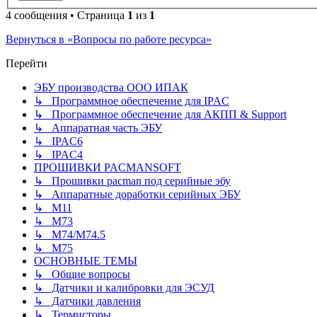
4 сообщения • Страница
1
из
1
Вернуться в «Вопросы по работе ресурса»
Перейти
ЭБУ производства ООО ИПАК
↳ Программное обеспечение для IPAC
↳ Программное обеспечение для АКПП & Support
↳ Аппаратная часть ЭБУ
↳ IPAC6
↳ IPAC4
ПРОШИВКИ PACMANSOFT
↳ Прошивки pacman под серийные эбу
↳ Аппаратные доработки серийных ЭБУ
↳ M11
↳ М73
↳ М74/М74.5
↳ M75
ОСНОВНЫЕ ТЕМЫ
↳ Общие вопросы
↳ Датчики и калибровки для ЭСУД
↳ Датчики давления
↳ Термисторы