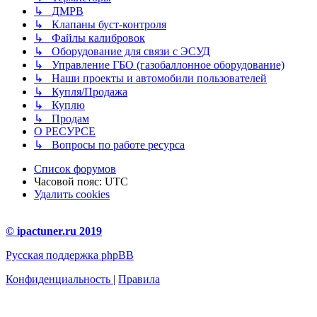
↳ ДМРВ
↳ Клапаны буст-контроля
↳ Файлы калибровок
↳ Оборудование для связи с ЭСУД
↳ Управление ГБО (газобаллонное оборудование)
↳ Наши проекты и автомобили пользователей
↳ Купля/Продажа
↳ Куплю
↳ Продам
О РЕСУРСЕ
↳ Вопросы по работе ресурса
Список форумов
Часовой пояс:
UTC
Удалить cookies
© ipactuner.ru 2019
Русская поддержка phpBB
Конфиденциальность
|
Правила