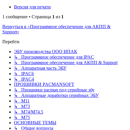
Версия для печати
1 сообщение • Страница
1
из
1
Вернуться в «Программное обеспечение для АКПП &
Support»
Перейти
ЭБУ производства ООО ИПАК
↳ Программное обеспечение для IPAC
↳ Программное обеспечение для АКПП & Support
↳ Аппаратная часть ЭБУ
↳ IPAC6
↳ IPAC4
ПРОШИВКИ PACMANSOFT
↳ Прошивки pacman под серийные эбу
↳ Аппаратные доработки серийных ЭБУ
↳ M11
↳ М73
↳ М74/М74.5
↳ M75
ОСНОВНЫЕ ТЕМЫ
↳ Общие вопросы