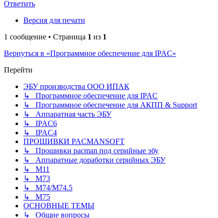
Ответить
Версия для печати
1 сообщение • Страница
1
из
1
Вернуться в «Программное обеспечение для IPAC»
Перейти
ЭБУ производства ООО ИПАК
↳ Программное обеспечение для IPAC
↳ Программное обеспечение для АКПП & Support
↳ Аппаратная часть ЭБУ
↳ IPAC6
↳ IPAC4
ПРОШИВКИ PACMANSOFT
↳ Прошивки pacman под серийные эбу
↳ Аппаратные доработки серийных ЭБУ
↳ M11
↳ М73
↳ М74/М74.5
↳ M75
ОСНОВНЫЕ ТЕМЫ
↳ Общие вопросы