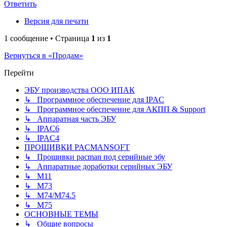
Ответить
Версия для печати
1 сообщение • Страница
1
из
1
Вернуться в «Продам»
Перейти
ЭБУ производства ООО ИПАК
↳ Программное обеспечение для IPAC
↳ Программное обеспечение для АКПП & Support
↳ Аппаратная часть ЭБУ
↳ IPAC6
↳ IPAC4
ПРОШИВКИ PACMANSOFT
↳ Прошивки pacman под серийные эбу
↳ Аппаратные доработки серийных ЭБУ
↳ M11
↳ М73
↳ М74/М74.5
↳ M75
ОСНОВНЫЕ ТЕМЫ
↳ Общие вопросы