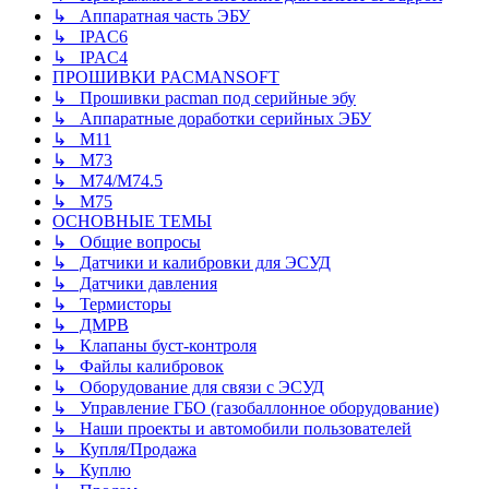
↳ Аппаратная часть ЭБУ
↳ IPAC6
↳ IPAC4
ПРОШИВКИ PACMANSOFT
↳ Прошивки pacman под серийные эбу
↳ Аппаратные доработки серийных ЭБУ
↳ M11
↳ М73
↳ М74/М74.5
↳ M75
ОСНОВНЫЕ ТЕМЫ
↳ Общие вопросы
↳ Датчики и калибровки для ЭСУД
↳ Датчики давления
↳ Термисторы
↳ ДМРВ
↳ Клапаны буст-контроля
↳ Файлы калибровок
↳ Оборудование для связи с ЭСУД
↳ Управление ГБО (газобаллонное оборудование)
↳ Наши проекты и автомобили пользователей
↳ Купля/Продажа
↳ Куплю